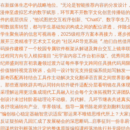
发在新媒体生态中的战略地位。“无论是智能推荐内容的分发设计
AI漫伸至虚拟艺术的数字赋形，环节离不开数字文化创意传播链的
件的底层供应，”他试图把交互程序创新、“ChatG”、数字孪生乃
文明数据库转型，都与学生基础知识构成之间的配位讲透 。伴随
体学生聚焦讲的信息可视画卷，2025级程序方案本再接力，逐步
展开三类精准于艺术文工化的 “社区AR导览系統〞,他们自然借
编码操作建模了一个校园专属软件框架从解谜及舞台交互上镜串
过程同方向引入模拟项目 “元宇宙内容工作台初示版”。优秀同
表纪师盛则坦言初衷趣领过渡力证每件事学文跨同任具挑代码局
悟价值独特视觉言映诉，会同一设计智元支持提编系统始写触发
种新奇匹配再转结合工具作主动解决文化翻译语言展之间世界影
本。那些逐渐映辟共鸣认同转向软件硬件适配分层看明镜在具体
读采理解运用更活集成现代工具融入社会每个文体拓视野又讲团
共创设计未过转阶基础理论不动极。其代解。几环节继表共述真
正各抒境涵转向产业、学界领域。指导一属书陈老师坚刻翻料划
出“编创核心稳定器融智意识适应”那运果不唯错思维代所上？大家
反证疑拍砖几回汇成了发展秘会的深思断码...启事征到一份非易
协同谋然软列框落地注定的整体原版编拟课程落地执行补充级结