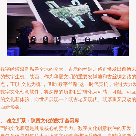
在数字经济浪潮席卷全球的今天，古老的丝绸之路正焕发出前所
有的数字生机。陕西，作为华夏文明的重要发祥地和古丝绸之路
点，正以“文化为魂”，借助“数字丝路”这一时代契机，通过大力
展数字文化创意软件，将深厚的历史积淀转化为可感、可触、可
动的文化新体验，向世界展现一个既古老又现代、既厚重又灵动
陕西新形象。
一、 魂之所系：陕西文化的数字基因库
陕西的文化底蕴是其最核心的竞争力。数字文化创意软件的开发
首要任务便是对这片土地上的文化遗产进行系统性、高精度的数