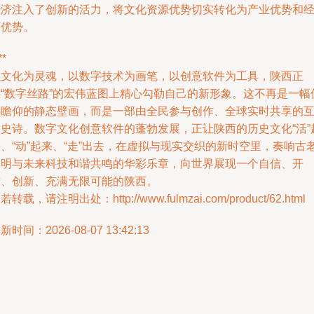
经济注入了创新的活力，将文化资源优势切实转化为产业优势和
济优势。
**
以文化为灵魂，以数字技术为画笔，以创意软件为工具，陕西正
在“数字丝路”的宏伟蓝图上精心勾勒自己的新形象。这不再是一幅
供瞻仰的静态壁画，而是一部由全民参与创作、全球实时共享的
动史诗。数字文化创意软件的蓬勃发展，正让陕西的历史文化“活”
、“动”起来、“走”出去，在虚拟与现实交织的新时空里，奏响古
文明与未来科技和谐共鸣的华彩乐章，向世界展现一个自信、开
放、创新、充满无限可能的陕西。
若转载，请注明出处：http://www.fulmzai.com/product/62.html
新时间：2026-08-07 13:42:13