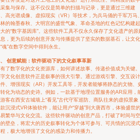
化采集与保存。这不仅仅是简单的扫描与记录，更是通过三维建
模、高光谱成像、虚拟现实（VR）等技术，为兵马俑的千军万马
碑林的翰墨春秋、大明宫的盛世气象、革命圣地的红色记忆构建
庞大的“数字基因库”。这些软件工具不仅永久保存了文化遗产的原
信息，更为后续的创意开发与传播提供了坚实的数据基石，让文
“魂”在数字空间中得到永生。
二、 创意赋能：软件驱动下的文化叙事革新
拥有了数字化的文化资源库，如何讲述故事、传递价值成为关键
数字文化创意软件正是叙事的强大引擎。通过游戏引擎、交互设
软件、增强现实（AR）开发工具等，开发者能够将静态的文物、
料转化为动态的史诗。例如，一款基于地理位置服务的AR应用，
让游客在西安古城墙上“看见”古代守军巡防、商队往来的虚拟景象
款沉浸式VR体验软件，能让用户“穿越”到大唐西市，体验盛世
贸易繁华与文化交流。这些软件驱动的创意产品，打破了时间与
间的壁垒，将宏大的历史叙事转化为个体可参与、可共情的沉浸
旅程，极大地增强了文化的感染力和传播力。