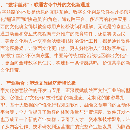
、 “数字丝路”：联通古今中外的文化新通道
“数字丝路”的本质是信息的互联互通。数字文化创意软件在此扮演
化“翻译官”和“快递员”的角色。通过跨平台、多语言的软件应用
陕西的文化瑰宝得以被全球用户轻松访问和理解。无论是将秦腔
术通过动画和交互式教程向海外推广的教育软件，还是将陕西民
俗、美食文化融入社交平台滤镜和贴图的设计工具，都是通过软
界面这座桥梁，让陕西文化更自然、更友好地融入全球数字生态
这条“数字丝路”不仅向东盟、中亚等传统丝路沿线地区输出文化产
品，更面向全球数字原住民，构建起一条情感共鸣、价值共享的
型文化纽带。
四、 产业融合：塑造文旅经济新增长极
数字文化创意软件的开发与应用，正深度赋能陕西文旅产业的转
级。它催生了“文化+科技+旅游”的新业态。定制化的旅游导览
APP、基于大数据的个性化行程规划软件、融合文创电商的互动
验平台等，全方位提升了游客的体验质量与消费深度。软件开发
身也形成了一个新的产业集群，吸引了人才、资本和技术聚集，
动了从内容创作、技术研发到运营推广的完整产业链发展，为陕